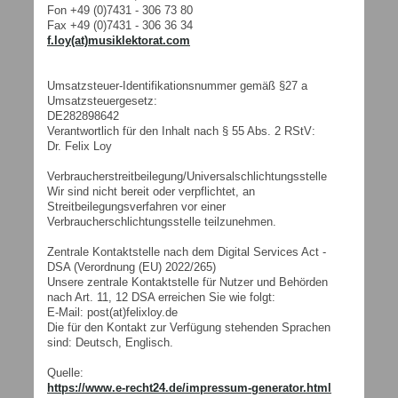
Fon +49 (0)7431 - 306 73 80
Fax +49 (0)7431 - 306 36 34
f.loy(at)musiklektorat.com
Umsatzsteuer-Identifikationsnummer gemäß §27 a
Umsatzsteuergesetz:
DE282898642
Verantwortlich für den Inhalt nach § 55 Abs. 2 RStV:
Dr. Felix Loy
Verbraucherstreitbeilegung/Universalschlichtungsstelle
Wir sind nicht bereit oder verpflichtet, an
Streitbeilegungsverfahren vor einer
Verbraucherschlichtungsstelle teilzunehmen.
Zentrale Kontaktstelle nach dem Digital Services Act -
DSA (Verordnung (EU) 2022/265)
Unsere zentrale Kontaktstelle für Nutzer und Behörden
nach Art. 11, 12 DSA erreichen Sie wie folgt:
E-Mail: post(at)felixloy.de
Die für den Kontakt zur Verfügung stehenden Sprachen
sind: Deutsch, Englisch.
Quelle:
https://www.e-recht24.de/impressum-generator.html