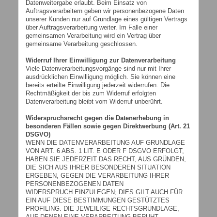
Datenweitergabe erlaubt. Beim Einsatz von
Auftragsverarbeitern geben wir personenbezogene Daten
unserer Kunden nur auf Grundlage eines gültigen Vertrags
über Auftragsverarbeitung weiter. Im Falle einer
gemeinsamen Verarbeitung wird ein Vertrag über
gemeinsame Verarbeitung geschlossen.
Widerruf Ihrer Einwilligung zur Datenverarbeitung
Viele Datenverarbeitungsvorgänge sind nur mit Ihrer
ausdrücklichen Einwilligung möglich. Sie können eine
bereits erteilte Einwilligung jederzeit widerrufen. Die
Rechtmäßigkeit der bis zum Widerruf erfolgten
Datenverarbeitung bleibt vom Widerruf unberührt.
Widerspruchsrecht gegen die Datenerhebung in
besonderen Fällen sowie gegen Direktwerbung (Art. 21
DSGVO)
WENN DIE DATENVERARBEITUNG AUF GRUNDLAGE
VON ART. 6 ABS. 1 LIT. E ODER F DSGVO ERFOLGT,
HABEN SIE JEDERZEIT DAS RECHT, AUS GRÜNDEN,
DIE SICH AUS IHRER BESONDEREN SITUATION
ERGEBEN, GEGEN DIE VERARBEITUNG IHRER
PERSONENBEZOGENEN DATEN
WIDERSPRUCH EINZULEGEN; DIES GILT AUCH FÜR
EIN AUF DIESE BESTIMMUNGEN GESTÜTZTES
PROFILING. DIE JEWEILIGE RECHTSGRUNDLAGE,
AUF DENEN EINE VERARBEITUNG BERUHT,