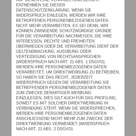
ENTNEHMEN SIE DIESER
DATENSCHUTZERKLÄRUNG. WENN SIE
WIDERSPRUCH EINLEGEN, WERDEN WIR IHRE
BETROFFENEN PERSONENBEZOGENEN DATEN
NICHT MEHR VERARBEITEN, ES SEI DENN, WIR
KÖNNEN ZWINGENDE SCHUTZWÜRDIGE GRÜNDE
FÜR DIE VERARBEITUNG NACHWEISEN, DIE IHRE
INTERESSEN, RECHTE UND FREIHEITEN
ÜBERWIEGEN ODER DIE VERARBEITUNG DIENT DER
GELTENDMACHUNG, AUSÜBUNG ODER
VERTEIDIGUNG VON RECHTSANSPRÜCHEN
(WIDERSPRUCH NACH ART. 21 ABS. 1 DSGVO).
WERDEN IHRE PERSONENBEZOGENEN DATEN
VERARBEITET, UM DIREKTWERBUNG ZU BETREIBEN,
SO HABEN SIE DAS RECHT, JEDERZEIT
WIDERSPRUCH GEGEN DIE VERARBEITUNG SIE
BETREFFENDER PERSONENBEZOGENER DATEN
ZUM ZWECKE DERARTIGER WERBUNG
EINZULEGEN; DIES GILT AUCH FÜR DAS PROFILING,
SOWEIT ES MIT SOLCHER DIREKTWERBUNG IN
VERBINDUNG STEHT. WENN SIE WIDERSPRECHEN,
WERDEN IHRE PERSONENBEZOGENEN DATEN
ANSCHLIESSEND NICHT MEHR ZUM ZWECKE DER
DIREKTWERBUNG VERWENDET (WIDERSPRUCH
NACH ART. 21 ABS. 2 DSGVO).